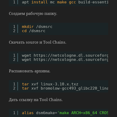
1
apt 
install
mc 
make
gcc
build-essential 
Создаем рабочую папку.
1
mkdir
/dsmsrc
2
cd
/dsmsrc
Скачать source и Tool Chains.
1
wget https:
//netcologne
.dl.sourceforge.n
2
wget https:
//netcologne
.dl.sourceforge.n
Распаковать архивы.
1
tar
xvf linux-3.10.x.txz
2
tar
xvf bromolow-gcc493_glibc220_linaro_
Дать ссылку на Tool Chains.
1
alias
dsm6make=
'make ARCH=x86_64 CROSS_C