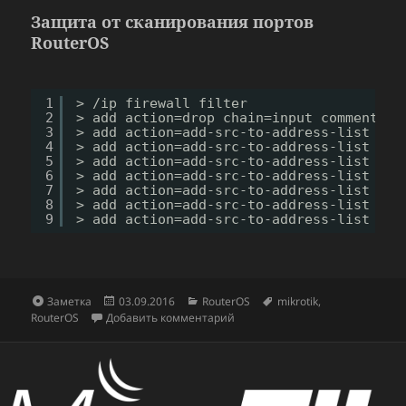
Защита от сканирования портов
RouterOS
1
> 
/ip
firewall filter
2
> add action=drop chain=input comment=
"p
3
> add action=add-src-to-address-list add
4
> add action=add-src-to-address-list add
5
> add action=add-src-to-address-list add
6
> add action=add-src-to-address-list add
7
> add action=add-src-to-address-list add
8
> add action=add-src-to-address-list add
9
> add action=add-src-to-address-list add
Формат
Опубликовано
Рубрики
Метки
Заметка
03.09.2016
RouterOS
mikrotik
,
к записи Защита от сканирован
RouterOS
Добавить комментарий