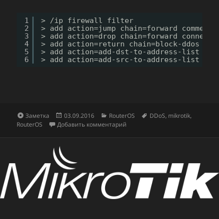
1
> /ip firewall filter
2
> add action=jump chain=forward comment=
3
> add action=drop chain=forward connecti
4
> add action=return chain=block-ddos dst
5
> add action=add-dst-to-address-list add
6
> add action=add-src-to-address-list add
Формат
Опубликовано
Рубрики
Метки
Заметка
03.09.2016
RouterOS
DDoS
,
mikrotik
,
к записи Простая защита от DD
RouterOS
Добавить комментарий