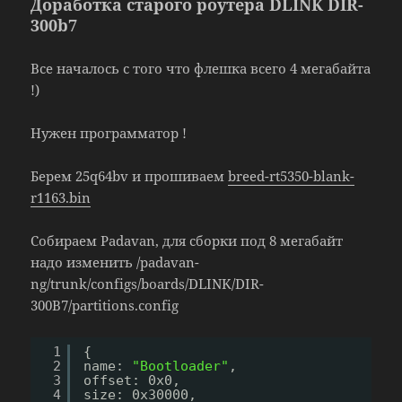
Доработка старого роутера DLINK DIR-
300b7
Все началось с того что флешка всего 4 мегабайта
!)
Нужен программатор !
Берем 25q64bv и прошиваем
breed-rt5350-blank-
r1163.bin
Собираем Padavan, для сборки под 8 мегабайт
надо изменить /padavan-
ng/trunk/configs/boards/DLINK/DIR-
300B7/partitions.config
1
{
2
name: 
"Bootloader"
,
3
offset: 0x0,
4
size: 0x30000,