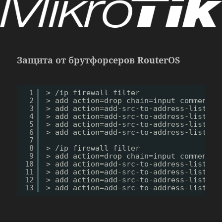
Защита от брутфорсеров RouterOS
1
> 
/ip
firewall filter
2
> add action=drop chain=input comment=
"
3
> add action=add-src-to-address-list ad
4
> add action=add-src-to-address-list ad
5
> add action=add-src-to-address-list ad
6
> add action=add-src-to-address-list ad
7
8
> 
/ip
firewall filter
9
> add action=drop chain=input comment=
"
10
> add action=add-src-to-address-list ad
11
> add action=add-src-to-address-list ad
12
> add action=add-src-to-address-list ad
13
> add action=add-src-to-address-list ad