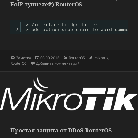
EoIP туннелей) RouterOS
1
> 
/interface
bridge filter 
2
> add action=drop chain=forward comment=
Формат
Опубликовано
Рубрики
Метки
Заметка
03.09.2016
RouterOS
mikrotik
,
к записи Решаем проблему DHCP,
RouterOS
Добавить комментарий
Простая защита от DDoS RouterOS