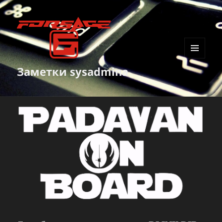
МЕНЮ
Заметки sysadmina
И
ВИДЖЕТЫ