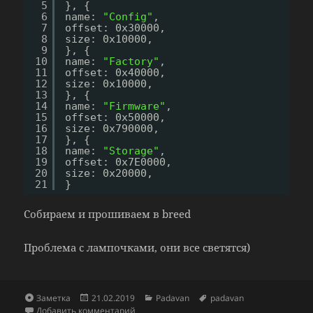
5
}, {
6
name: 
"Config"
,
7
offset: 0x30000,
8
size: 0x10000,
9
}, {
10
name: 
"Factory"
,
11
offset: 0x40000,
12
size: 0x10000,
13
}, {
14
name: 
"Firmware"
,
15
offset: 0x50000,
16
size: 0x790000,
17
}, {
18
name: 
"Storage"
,
19
offset: 0x7E0000,
20
size: 0x20000,
21
}
Собираем и прошиваем в breed
Проблема с лампочками, они все светятся)
Формат
Опубликовано
Рубрики
Метки
Заметка
21.02.2019
Padavan
padavan
к записи Доработка старого роутера DLINK
Добавить комментарий