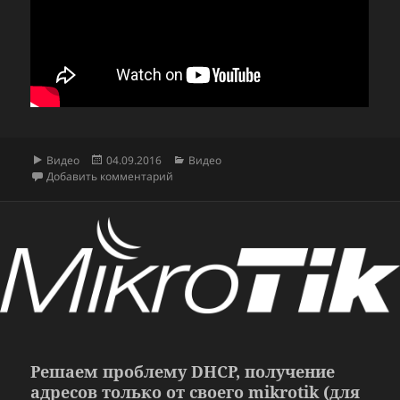
Формат
Опубликовано
Рубрики
Видео
04.09.2016
Видео
к записи Fractal Design Node 304 NAS
Добавить комментарий
Решаем проблему DHCP, получение
адресов только от своего mikrotik (для