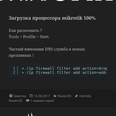
Загрузка процессора mikrotik 100%
Как распознать ?
Tools > Profile > Start.
Частый виновник DNS служба в новых
прошивках !
1
> 
/ip
firewall filter add action=drop ch
2
> 
/ip
firewall filter add action=add-src
Формат
Опубликовано
Рубрики
Метки
Заметка
16.08.2017
RouterOS
mikrotik
,
к записи Загрузка процессора mikrotik 
RouterOS
1 комментарий