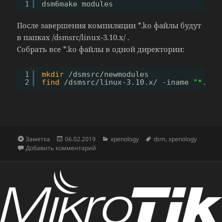
1
dsm6make modules
После завершения компиляции *.ko файлы будут
в папках /dsmsrc/linux-3.10.x/ .
Собрать все *.ko файлы в одной директории:
1
mkdir
/dsmsrc/newmodules
2
find
/dsmsrc/linux-3
.10.x/ -iname 
"*.ko"
Формат
Опубликовано
Рубрики
Метки
Заметка
06.02.2019
xpenology
dsm
,
xpenology
к записи Компиляция модулей DSM 6.2
Добавить комментарий