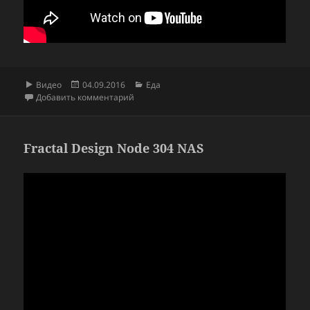
Формат
Опубликовано
Рубрики
Видео
04.09.2016
Еда
к записи Хачапури | Лазерсон. Любимое
Добавить комментарий
Fractal Design Node 304 NAS