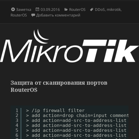
Формат
Опубликовано
Рубрики
Метки
Заметка
03.09.2016
RouterOS
DDoS
,
mikrotik
,
к записи Простая защита от DD
RouterOS
Добавить комментарий
Защита от сканирования портов
RouterOS
1
> 
/ip
firewall filter
2
> add action=drop chain=input comment=
"p
3
> add action=add-src-to-address-list add
4
> add action=add-src-to-address-list add
5
> add action=add-src-to-address-list add
6
> add action=add-src-to-address-list add