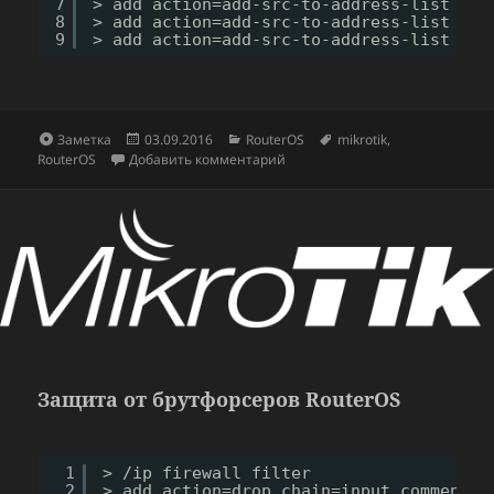
7
> add action=add-src-to-address-list add
8
> add action=add-src-to-address-list add
9
> add action=add-src-to-address-list add
Формат
Опубликовано
Рубрики
Метки
Заметка
03.09.2016
RouterOS
mikrotik
,
к записи Защита от сканирован
RouterOS
Добавить комментарий
Защита от брутфорсеров RouterOS
1
> 
/ip
firewall filter
2
> add action=drop chain=input comment=
"