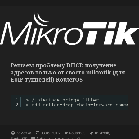
Решаем проблему DHCP, получение
адресов только от своего mikrotik (для
EoIP туннелей) RouterOS
1
> 
/interface
bridge filter 
2
> add action=drop chain=forward comment=
Формат
Опубликовано
Рубрики
Метки
Заметка
03.09.2016
RouterOS
mikrotik
,
к записи Решаем проблему DHCP,
RouterOS
Добавить комментарий