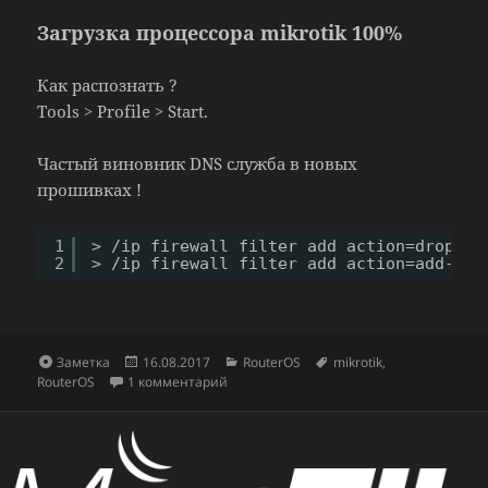
Загрузка процессора mikrotik 100%
Как распознать ?
Tools > Profile > Start.
Частый виновник DNS служба в новых
прошивках !
1
> 
/ip
firewall filter add action=drop ch
2
> 
/ip
firewall filter add action=add-src
Формат
Опубликовано
Рубрики
Метки
Заметка
16.08.2017
RouterOS
mikrotik
,
к записи Загрузка процессора mikrotik 
RouterOS
1 комментарий