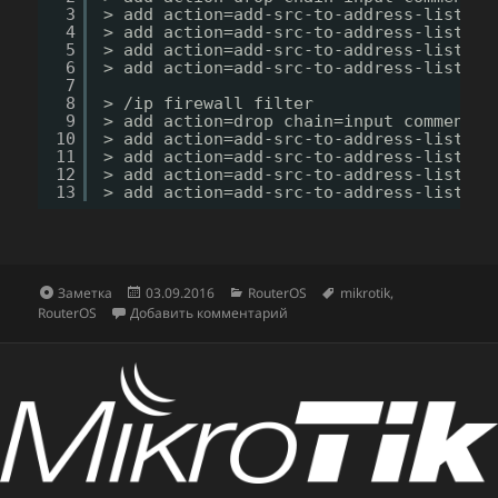
3
> add action=add-src-to-address-list ad
4
> add action=add-src-to-address-list ad
5
> add action=add-src-to-address-list ad
6
> add action=add-src-to-address-list ad
7
8
> 
/ip
firewall filter
9
> add action=drop chain=input comment=
"
10
> add action=add-src-to-address-list ad
11
> add action=add-src-to-address-list ad
12
> add action=add-src-to-address-list ad
13
> add action=add-src-to-address-list ad
Формат
Опубликовано
Рубрики
Метки
Заметка
03.09.2016
RouterOS
mikrotik
,
к записи Защита от брутфорсер
RouterOS
Добавить комментарий