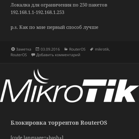
Локалка для ограничения по 250 пакетов
192.168.1.1-192.168.1.253
p.s. Как по мне первый способ лучше
Формат
Опубликовано
Рубрики
Метки
Заметка
03.09.2016
RouterOS
mikrotik
,
к записи Обрезание скорости т
RouterOS
Добавить комментарий
Блокировка торрентов RouterOS
[code language=»bash»]