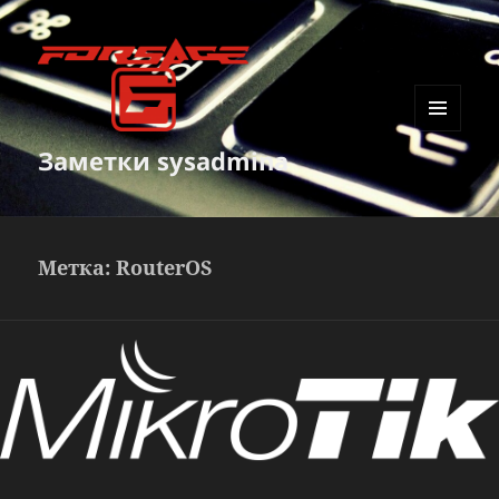
МЕНЮ
Заметки sysadmina
И
ВИДЖЕТЫ
Метка:
RouterOS