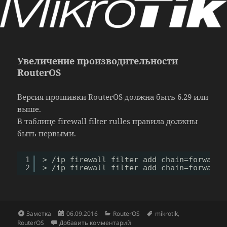
Увеличение производительности
RouterOS
Версия прошивки RouterOS должна быть 6.29 или
выше.
В таблице firewall filter rulles правила должны
быть первыми.
1
> 
/ip
firewall filter add chain=forward 
2
> 
/ip
firewall filter add chain=forward 
Формат
Опубликовано
Рубрики
Метки
Заметка
06.09.2016
RouterOS
mikrotik
,
к записи Увеличение производ
RouterOS
Добавить комментарий