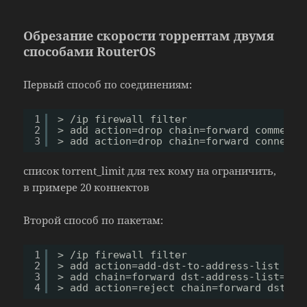
Обрезание скорости торрентам двумя
способами RouterOS
Первый способ по соединениям:
1
> 
/ip
firewall filter
2
> add action=drop chain=forward comment=
3
> add action=drop chain=forward connecti
список torrent_limit для тех кому на ограничить,
в примере 20 коннектов
Второй способ по пакетам:
1
> 
/ip
firewall filter
2
> add action=add-dst-to-address-list add
3
> add chain=forward dst-address-list=dst
4
> add action=reject chain=forward dst-ad