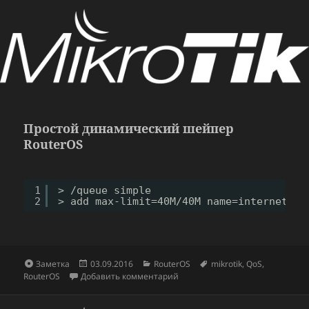
Простой динамический шейпер
RouterOS
1
> 
/queue
simple
2
> add max-limit=40M
/40M
name=internet qu
Формат
Опубликовано
Рубрики
Метки
Заметка
03.09.2016
RouterOS
mikrotik
,
QoS
,
к записи Простой динамически
RouterOS
Добавить комментарий