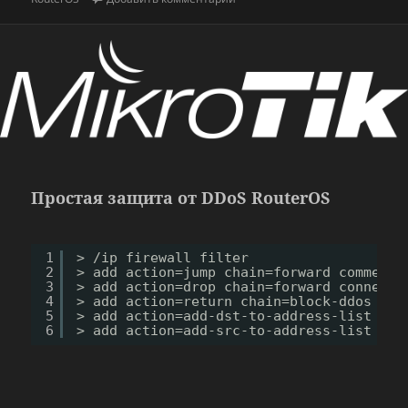
Простая защита от DDoS RouterOS
1
> /ip firewall filter
2
> add action=jump chain=forward comment=
3
> add action=drop chain=forward connecti
4
> add action=return chain=block-ddos dst
5
> add action=add-dst-to-address-list add
6
> add action=add-src-to-address-list add