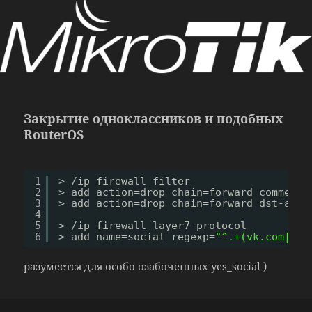
Закрытие одноклассников и подобных
RouterOS
1
> 
/ip
firewall filter
2
> add action=drop chain=forward comment=
3
> add action=drop chain=forward dst-addr
4
5
> 
/ip
firewall layer7-protocol
6
> add name=social regexp=
"^.+(vk.com|vko
разумеется для особо озабоченных yes_social )