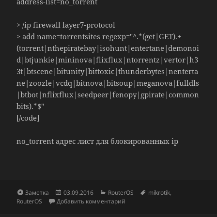
address-list=no_torrent
> /ip firewall layer7-protocol
> add name=torrentsites regexp="^.*(get|GET).+
(torrent|nthepiratebay|isohunt|entertane|demonoi
d|btjunkie|mininova|flixflux|ntorrentz|vertor|h3
3t|btscene|bitunity|bittoxic|thunderbytes|nenterta
ne|zoozle|vcdq|bitnova|bitsoup|meganova|fulldls
|btbot|nflixflux|seedpeer|fenopy|gpirate|common
bits).*$"
[/code]
no_torrent адрес лист для блокированных ip
Формат
Опубликовано
Рубрики
Метки
Заметка
03.09.2016
RouterOS
mikrotik
,
к записи Блокировка торрентов
RouterOS
Добавить комментарий